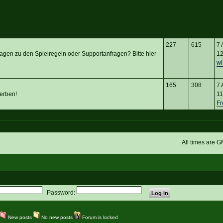
227
615
7 
ragen zu den Spielregeln oder Supportanfragen? Bitte hier
12
wi
165
308
7 
erben!
11
Fr
All times are 
Password:
New posts
No new posts
Forum is locked