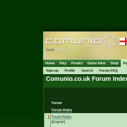
basic
Player
Home
Play
Predict
Game Infos
Shop
F
Sign-up
Profile
Search
Forum-FAQ
Comunio.co.uk Forum Inde
Forum
Forum Rules
Forum Rules
[English]