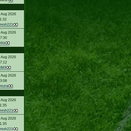
uest
 Aug 2026
1:32
resh221
 Aug 2026
7:30
ills
 Aug 2026
7:12
IM3
 Aug 2026
3:08
rezra
 Aug 2026
1:35
resh221
 Aug 2026
1:35
resh221