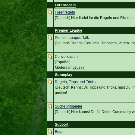
Forenregeln
Forenregeln
[Deutsch] Hier findet Ihr die Regeln und Richtli
Premier League
Premier League Talk
[Deutsch] Trends, Gerüchte, Transfers, Verletzun
Conversación
[Español]
Moderator
gsus77
Gameplay
Regeln, Tipps und Tricks
[Deutsch] Kennst Du Tipps und Tricks, hast Du F
posten!
Suche Mitspieler
[Deutsch] Hier kannst Du für Deine Community w
Support
Bugs