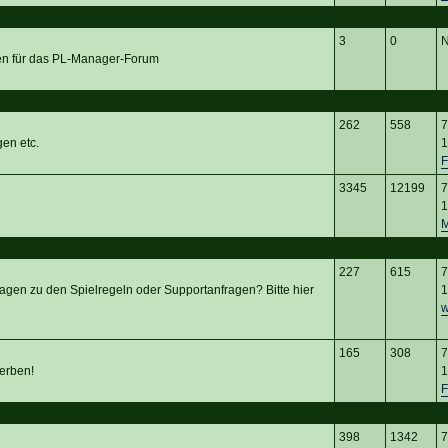
3
0
N
nien für das PL-Manager-Forum
262
558
7
gen etc.
1
F
3345
12199
7
1
M
227
615
7
ragen zu den Spielregeln oder Supportanfragen? Bitte hier
1
w
165
308
7
erben!
1
F
398
1342
7