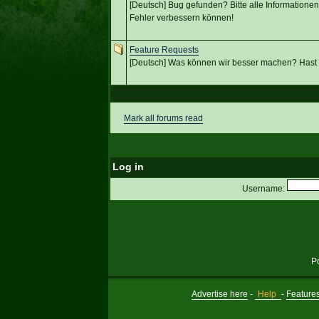
[Deutsch] Bug gefunden? Bitte alle Informationen 
Fehler verbessern können!
Feature Requests
[Deutsch] Was können wir besser machen? Hast
Mark all forums read
Log in
Username:
P
Advertise here
-
Help
-
Feature