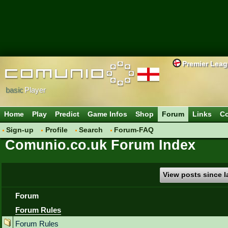
Premier Lea
basic
Player
Home
Play
Predict
Game Infos
Shop
Forum
Links
Co
Sign-up
Profile
Search
Forum-FAQ
Comunio.co.uk Forum Index
View posts since la
Forum
Forum Rules
Forum Rules