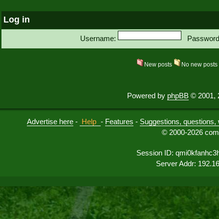
Log in
Username:
Password
New posts
No new post
Powered by
phpBB
© 2001, 
Advertise here
-
Help
-
Features
-
Suggestions, questions, 
© 2000-2026 comu
Session ID: qmi0kfanhc3
Server Addr: 192.1