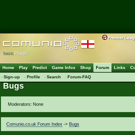
Premier Lea
basic
Player
Home
Play
Predict
Game Infos
Shop
Forum
Links
Co
Sign-up
Profile
Search
Forum-FAQ
Bugs
Moderators: None
Comunio.co.uk Forum Index
->
Bugs