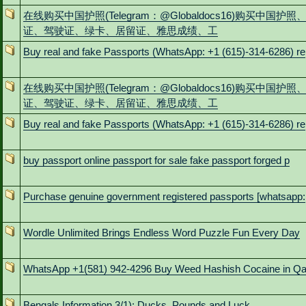
在线购买中国护照(Telegram：@Globaldocs16)购买中国护照
证、驾驶证、绿卡、居留证、雅思成绩、工
Buy real and fake Passports (WhatsApp: +1 (615)-314-6286) re
在线购买中国护照(Telegram：@Globaldocs16)购买中国护照
证、驾驶证、绿卡、居留证、雅思成绩、工
Buy real and fake Passports (WhatsApp: +1 (615)-314-6286) re
buy passport online passport for sale fake passport forged p
Purchase genuine government registered passports [whatsapp:
Wordle Unlimited Brings Endless Word Puzzle Fun Every Day
WhatsApp +1(581) 942-4296 Buy Weed Hashish Cocaine in Q
Bengals Information 3/1): Ducks, Pounds and Luck