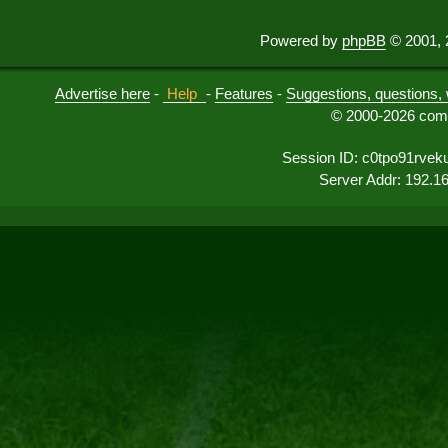
Powered by
phpBB
© 2001, 
Advertise here
-
Help
-
Features
-
Suggestions, questions, 
© 2000-2026 comu
Session ID: c0tpo91rvek
Server Addr: 192.1