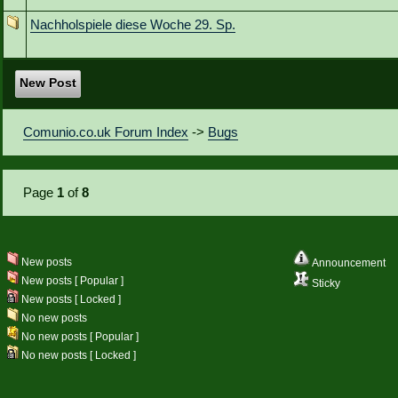
Nachholspiele diese Woche 29. Sp.
New Post
Comunio.co.uk Forum Index
->
Bugs
Page
1
of
8
New posts
Announcement
New posts [ Popular ]
Sticky
New posts [ Locked ]
No new posts
No new posts [ Popular ]
No new posts [ Locked ]