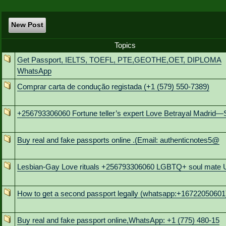
New Post
Topics
Get Passport, IELTS, TOEFL, PTE,GEOTHE,OET, DIPLOMA
WhatsApp
Comprar carta de condução registada (+1 (579) 550-7389)
+256793306060 Fortune teller’s expert Love Betrayal Madrid—
Buy real and fake passports online .(Email: authenticnotes5@
Lesbian-Gay Love rituals +256793306060 LGBTQ+ soul mate
How to get a second passport legally (whatsapp:+16722050601
Buy real and fake passport online,WhatsApp: +1 (775) 480-15