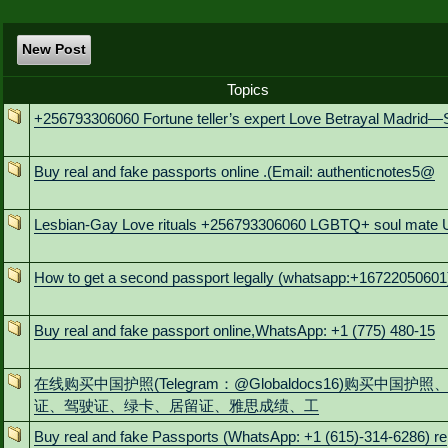
New Post
Topics
+256793306060 Fortune teller’s expert Love Betrayal Madrid—
Buy real and fake passports online .(Email: authenticnotes5@
Lesbian-Gay Love rituals +256793306060 LGBTQ+ soul mate
How to get a second passport legally (whatsapp:+16722050601
Buy real and fake passport online,WhatsApp: +1 (775) 480-15
在线购买中国护照(Telegram：@Globaldocs16)购买中国护照
证、驾驶证、绿卡、居留证、雅思成绩、工
Buy real and fake Passports (WhatsApp: +1 (615)-314-6286) re