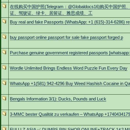
在线购买中国护照(Telegram：@Globaldocs16)购买中国护照
证、驾驶证、绿卡、居留证、雅思成绩、工
Buy real and fake Passports (WhatsApp: +1 (615)-314-6286) re
buy passport online passport for sale fake passport forged p
Purchase genuine government registered passports [whatsapp:
Wordle Unlimited Brings Endless Word Puzzle Fun Every Day
WhatsApp +1(581) 942-4296 Buy Weed Hashish Cocaine in Q
Bengals Information 3/1): Ducks, Pounds and Luck
3-MMC bester Qualität zu verkaufen – WhatsApp +174043417
FULLLZ.ASIA ✅ DUMPS PIN SHOP ONLINE+TRACK 1&2 MI