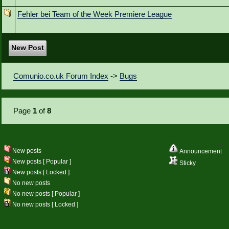
Fehler bei Team of the Week Premiere League
New Post
Comunio.co.uk Forum Index
->
Bugs
Page
1
of
8
New posts
Announcement
New posts [ Popular ]
Sticky
New posts [ Locked ]
No new posts
No new posts [ Popular ]
No new posts [ Locked ]