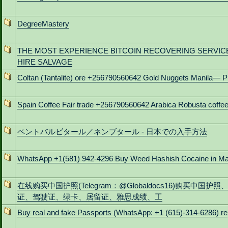
DegreeMastery
THE MOST EXPERIENCE BITCOIN RECOVERING SERVIC
HIRE SALVAGE
Coltan (Tantalite) ore +256790560642 Gold Nuggets Manila— P
Spain Coffee Fair trade +256790560642 Arabica Robusta coffe
ペントバルビタール／ネンブタール - 日本での入手方法
WhatsApp +1(581) 942-4296 Buy Weed Hashish Cocaine in M
在线购买中国护照(Telegram：@Globaldocs16)购买中国护照
证、驾驶证、绿卡、居留证、雅思成绩、工
Buy real and fake Passports (WhatsApp: +1 (615)-314-6286) re