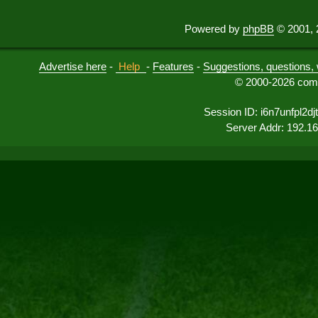
Powered by
phpBB
© 2001, 
Advertise here
-
Help
-
Features
-
Suggestions, questions, 
© 2000-2026 comu
Session ID: i6n7unfpl2d
Server Addr: 192.1