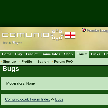
Premier Lea
basic
Player
Home
Play
Predict
Game Infos
Shop
Forum
Links
Co
Sign-up
Profile
Search
Forum-FAQ
Bugs
Moderators: None
Comunio.co.uk Forum Index
->
Bugs