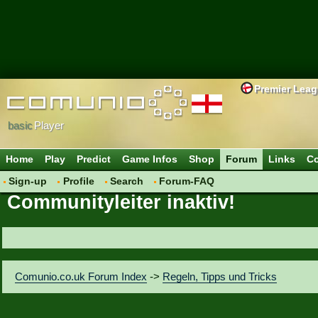
Premier Lea
basic
Player
Home
Play
Predict
Game Infos
Shop
Forum
Links
Co
Sign-up
Profile
Search
Forum-FAQ
Communityleiter inaktiv!
Comunio.co.uk Forum Index
->
Regeln, Tipps und Tricks