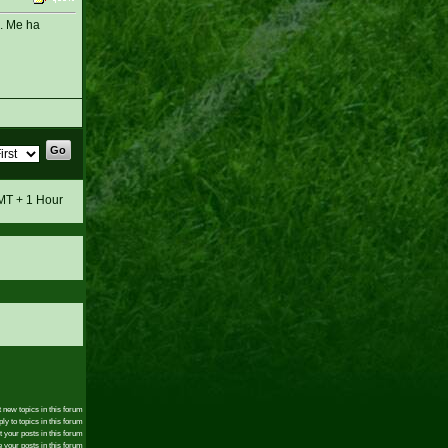
e. Me ha
GMT + 1 Hour
 new topics in this forum
ly to topics in this forum
t your posts in this forum
 your posts in this forum