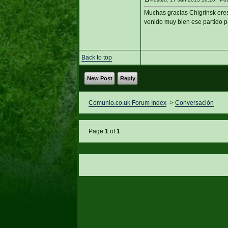
Muchas gracias Chigrinsk eres 
venido muy bien ese partido pa
Back to top
New Post
Reply
Comunio.co.uk Forum Index
->
Conversación
Page
1
of
1