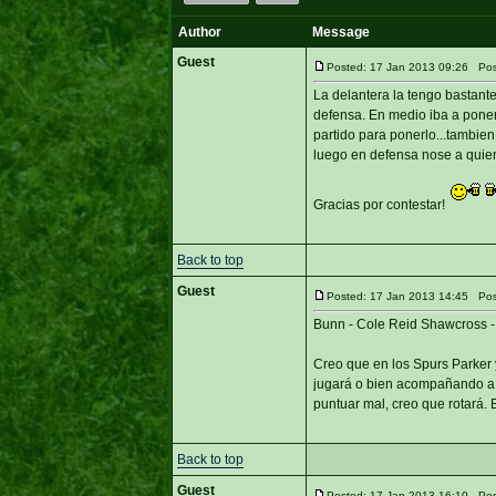
Author
Message
Guest
Posted: 17 Jan 2013 09:26 Post 
La delantera la tengo bastant
defensa. En medio iba a poner
partido para ponerlo...tambie
luego en defensa nose a quie
Gracias por contestar!
Back to top
Guest
Posted: 17 Jan 2013 14:45 Post
Bunn - Cole Reid Shawcross -
Creo que en los Spurs Parker
jugará o bien acompañando a D
puntuar mal, creo que rotará.
Back to top
Guest
Posted: 17 Jan 2013 16:10 Post