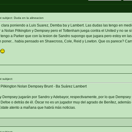
subject: Duda en la alineacion
e clara poniendo a Luis Suarez, Demba ba y Lambert. Las dudas las tengo en medio
 a Nolan Pilkington y Dempsey pero el Tottenham juega contra el United y no se s
n tengo a Parker que con la lesion de Sandro supongo que jugara pero estoy en la
n poner... habia pensado en Shawcross, Cole, Reid y Lowton. Que os parece? Cam
 subject:
 Pilkington Nolan Dempsey Brunt - Ba Suárez Lambert
 y Dempsey jugarán por Sandro y Adebayor, respectivamente, por lo que Dempsey s
efoe o detrás de él. Óscar no es un jugador muy del agrado de Benítez, además 
 Estate atento a mañana que habrá más noticias.
 subject: