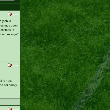
 y en la
i es muy buen
s mismas. Y
biariais algo?
i lo hace
de ser caro y