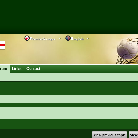
Premier League
English
orum
Links
Contact
View previous topic
View