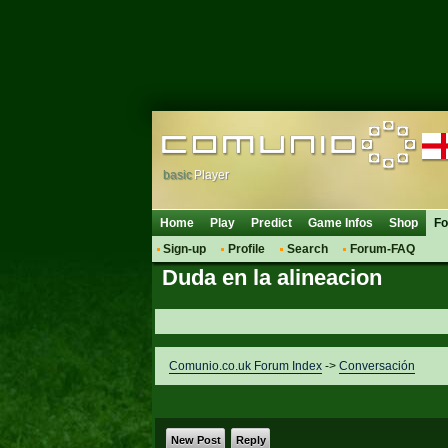
basic
Player
Home
Play
Predict
Game Infos
Shop
F
Sign-up
Profile
Search
Forum-FAQ
Duda en la alineacion
Comunio.co.uk Forum Index
->
Conversación
New Post
Reply