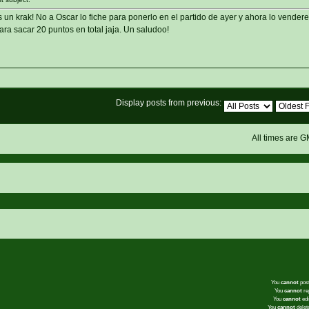
un krak! No a Oscar lo fiche para ponerlo en el partido de ayer y ahora lo vender
ra sacar 20 puntos en total jaja. Un saludoo!
Display posts from previous:
All times are 
You
cannot
post
You
cannot
rep
You
cannot
edi
You
cannot
delete