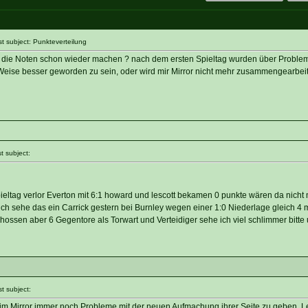
 subject: Punkteverteilung
as die Noten schon wieder machen ? nach dem ersten Spieltag wurden über Problem
 Weise besser geworden zu sein, oder wird mir Mirror nicht mehr zusammengearbeit
 subject:
ieltag verlor Everton mit 6:1 howard und lescott bekamen 0 punkte wären da nicht
 ich sehe das ein Carrick gestern bei Burnley wegen einer 1:0 Niederlage gleich 4
hossen aber 6 Gegentore als Torwart und Verteidiger sehe ich viel schlimmer bitte
 subject:
beim Mirror immer noch Probleme mit der neuen Aufmachung ihrer Seite zu geben. L