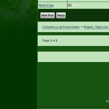
Back to top
New Post
Reply
Comunio.co.uk Forum Index
->
Regeln, Tipps und 
Page
1
of
1
P