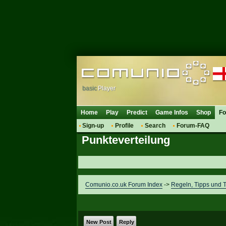
basic
Player
Home
Play
Predict
Game Infos
Shop
F
Sign-up
Profile
Search
Forum-FAQ
Punkteverteilung
Comunio.co.uk Forum Index
->
Regeln, Tipps und T
New Post
Reply