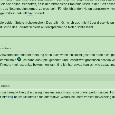
elende online. Wir hoffen, dass der Mirror diese Probleme rasch in den Griff beko
, das Notenmedium erneut zu wechseln. Für die fehlenden Noten benutzen wir v
gen bitte in Zukunft
hier
posten!
ie beiden Spiele nicht gesehen. Deshalb möchte ich auch nicht über diese Noten u
uf Grund des Torunterschieds auf entsprechende Noten schliessen!
 subject:
r Abwehrspieler meiner meinung nach auch wenn ichs nicht gesehen habe nicht ge
bekommt naja
. Ich habe das Spiel gesehen und Lescott war grottenschlecht da ver
Elfmeters 4 minuspunkte bekommen kann find ich halt etwas komisch wie gesagt m
subject:
orum thread – likely discussing transfers, match results, or player performances. For 
t,
https://q-bet.co.uk/
offers a fun alternative. What's the latest transfer news being 