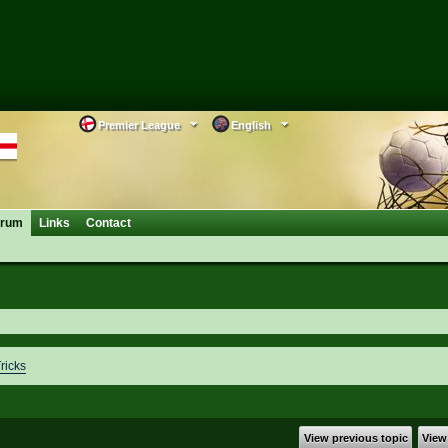
Premier League
English
orum
Links
Contact
ricks
View previous topic
View