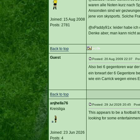
waren alle Noten kurz nach Spi
Ansonsten sind wir gezwungen
jene von skysports. Solche Fra
Joined: 15 Aug 2008
Posts: 2781
@xPaddy91x: leider habe ich d
Denke aber, man kann nicht a
Back to top
Guest
Posted: 20 Aug 2009 22:37 Post
Also bei 6 gegentoren war de
ein torwart der 6 Gegentore 
wie ein Carrick wegen eines 
Back to top
anjhella76
Posted: 29 Jul 2026 20:45 Post 
Kreisliga
This appears to be a football f
looking for some entertainmen
Joined: 23 Jun 2026
Posts: 4