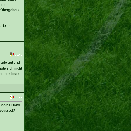
mmt.
orübergehend
rteilen.
rade gut und
steh ich nicht
eine meinung.
football fans
discussed?