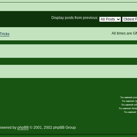
Display posts from previous:
All times are 
Tricks
You
cannot
post
You
cannot
rep
You
cannot
edi
You
cannot
delete
You
cannot
v
owered by
phpBB
© 2001, 2002 phpBB Group