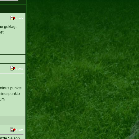
e geklagt,
et.
 minus punkte
 minuspunkte
 um
etzte Saison