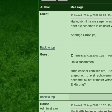
Author
Message
Guest
Posted: 20 Aug 2009 07:23 Post
Hallo, könnt ihr mir sagen w
aber die scheinen in keinster
Sonnige Grüße [/b]
Back to top
Guest
Posted: 20 Aug 2009 11:57 Post
Hallo zusammen,
finde es sehr komisch am 1.Sp
angebracht ... erst recht wenn
bekommt ok hat elfmeter versc
Erklärung?
Back to top
klausa
Posted: 20 Aug 2009 13:52 Post
Administrator
@attila09: leider scheint es 