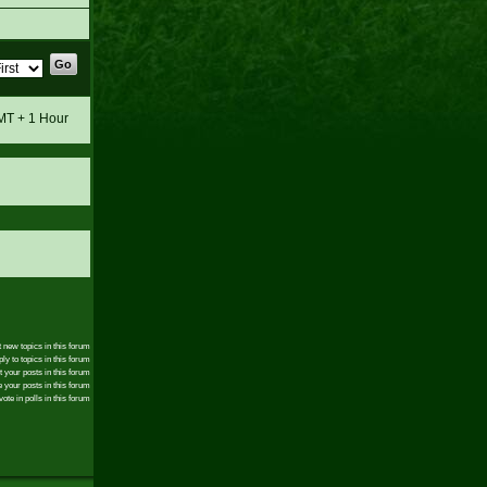
GMT + 1 Hour
 new topics in this forum
ly to topics in this forum
t your posts in this forum
 your posts in this forum
ote in polls in this forum