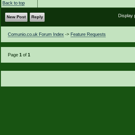
Back to top
Display 
New Post
Reply
Comunio.co.uk Forum Index
->
Feature Requests
Page
1
of
1