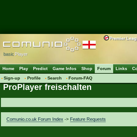
Premier Lea
basic
Player
Home
Play
Predict
Game Infos
Shop
Forum
Links
Co
Sign-up
Profile
Search
Forum-FAQ
ProPlayer freischalten
Comunio.co.uk Forum Index
->
Feature Requests