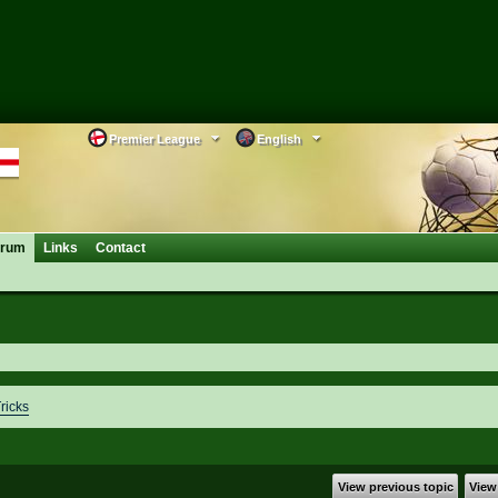
Premier League
English
orum
Links
Contact
ricks
View previous topic
View