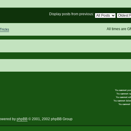
Display posts from previous:
All times are 
Tricks
You
cannot
post
You
cannot
rep
You
cannot
edi
You
cannot
delete
You
cannot
v
owered by
phpBB
© 2001, 2002 phpBB Group