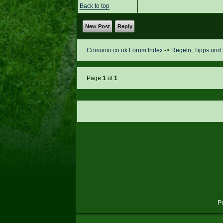
Back to top
New Post
Reply
Comunio.co.uk Forum Index
->
Regeln, Tipps und 
Page
1
of
1
P