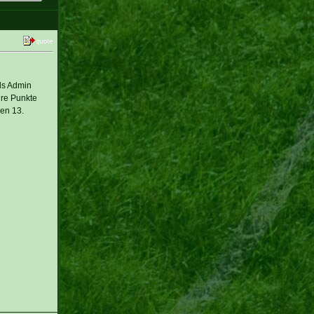
als Admin
hre Punkte
den 13.