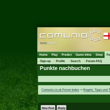
basic
Player
Home
Play
Predict
Game Infos
Shop
F
Sign-up
Profile
Search
Forum-FAQ
Punkte nachbuchen
Comunio.co.uk Forum Index
->
Regeln, Tipps und T
New Post
Reply