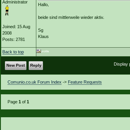
Administrator
Hallo,
beide sind mittlerweile wieder aktiv.
Joined: 15 Aug
Sg
2008
Klaus
Posts: 2781
Back to top
Display 
New Post
Reply
Comunio.co.uk Forum Index
->
Feature Requests
Page
1
of
1