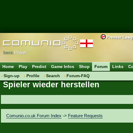
Premier Lea
basic
Player
Home
Play
Predict
Game Infos
Shop
Forum
Links
Co
Sign-up
Profile
Search
Forum-FAQ
Spieler wieder herstellen
Comunio.co.uk Forum Index
->
Feature Requests