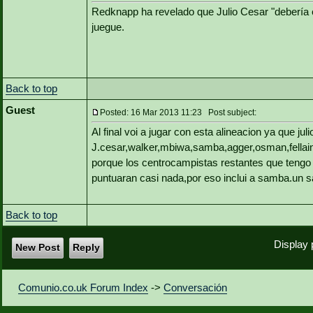
Redknapp ha revelado que Julio Cesar "debería 
juegue.
Back to top
Guest
Posted: 16 Mar 2013 11:23 Post subject:
Al final voi a jugar con esta alineacion ya que j
J.cesar,walker,mbiwa,samba,agger,osman,fellain
porque los centrocampistas restantes que tengo 
puntuaran casi nada,por eso inclui a samba.un s
Back to top
Display 
New Post
Reply
Comunio.co.uk Forum Index
->
Conversación