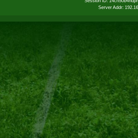
Session ID: 14ch50b4ndp
Server Addr: 192.1