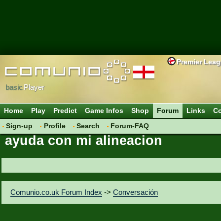
Premier Lea
basic
Player
Home
Play
Predict
Game Infos
Shop
Forum
Links
Co
Sign-up
Profile
Search
Forum-FAQ
ayuda con mi alineacion
Comunio.co.uk Forum Index
->
Conversación